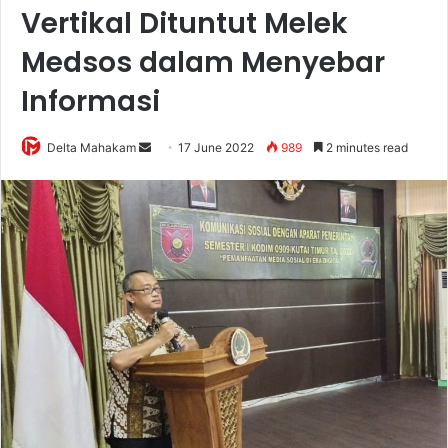
Vertikal Dituntut Melek
Medsos dalam Menyebar
Informasi
Delta Mahakam
S
17 June 2022
989
2 minutes read
e
n
d
a
n
e
m
a
i
l