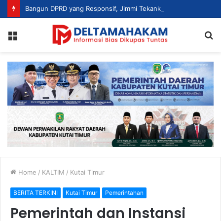
Bangun DPRD yang Responsif, Jimmi Tekankan Peran Strategis Tenaga Ahli dalam Penyusunan Kebijakan
Menu
S
fo
Home
/
KALTIM
/
Kutai Timur
BERITA TERKINI
Kutai Timur
Pemerintahan
Pemerintah dan Instansi