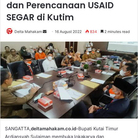
dan Perencanaan USAID
SEGAR di Kutim
Delta Mahakam
S
16 August 2022
834
2 minutes read
e
n
d
a
n
e
m
a
i
l
SANGATTA,
deltamahakam.co.id-
Bupati Kutai Timur
Ardiansyah Sulaiman membuka lokakarya dan