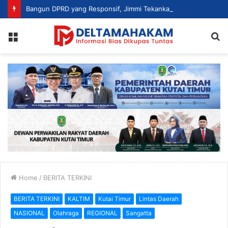
Bangun DPRD yang Responsif, Jimmi Tekankan Peran Strategis Tenaga Ahli dalam Penyusunan Kebijakan
Menu
S
fo
Home
/
BERITA TERKINI
BERITA TERKINI
KALTIM
Kutai Timur
Lintas Daerah
NASIONAL
Olahraga
REGIONAL
Sangatta