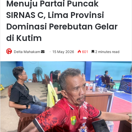
Menuju Partai Puncak
SIRNAS C, Lima Provinsi
Dominasi Perebutan Gelar
di Kutim
Delta Mahakam
S
15 May 2026
601
2 minutes read
e
n
d
a
n
e
m
a
i
l