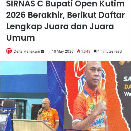
SIRNAS C Bupati Open Kutim
2026 Berakhir, Berikut Daftar
Lengkap Juara dan Juara
Umum
Delta Mahakam
S
16 May 2026
1,349
4 minutes read
e
n
d
a
n
e
m
a
i
l