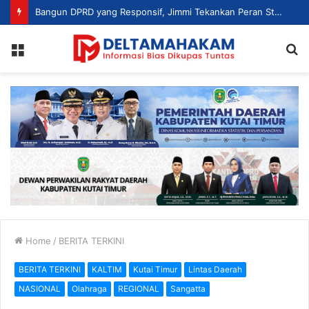
Bangun DPRD yang Responsif, Jimmi Tekankan Peran Strategis Tenaga Ahli dalam Penyusunan Kebijakan
Menu
S
fo
Home
/
BERITA TERKINI
BERITA TERKINI
KALTIM
Kutai Timur
Lintas Daerah
NASIONAL
Olahraga
REGIONAL
Sangatta