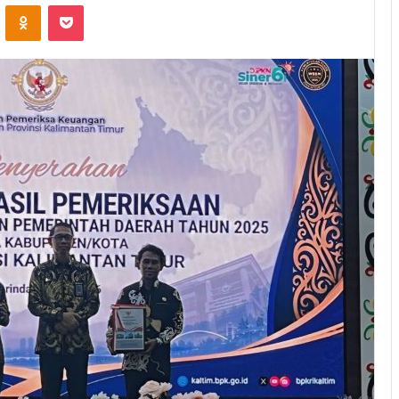
ontakte
Odnoklassniki
Pocket