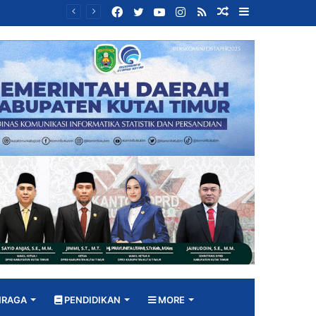
Facebook
Twitter
YouTube
Instagram
RSS
Random
Sidebar
Sinergi Diskop UKM, Disperindag dan Dekranasda, Perajin Tenun Kutim Disiapkan Jadi UMKM Berdaya Saing
Article
HRAGA
PENDIDIKAN
MORE