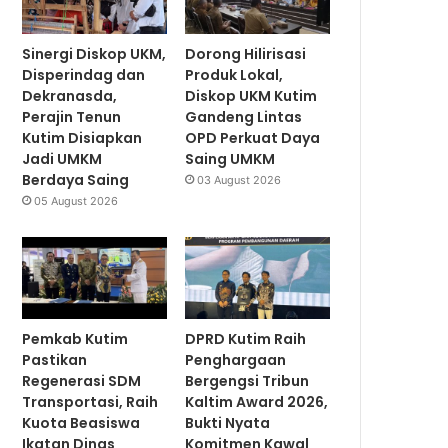
Sinergi Diskop UKM,
Dorong Hilirisasi
Disperindag dan
Produk Lokal,
Dekranasda,
Diskop UKM Kutim
Perajin Tenun
Gandeng Lintas
Kutim Disiapkan
OPD Perkuat Daya
Jadi UMKM
Saing UMKM
Berdaya Saing
03 August 2026
05 August 2026
Pemkab Kutim
DPRD Kutim Raih
Pastikan
Penghargaan
Regenerasi SDM
Bergengsi Tribun
Transportasi, Raih
Kaltim Award 2026,
Kuota Beasiswa
Bukti Nyata
Ikatan Dinas
Komitmen Kawal