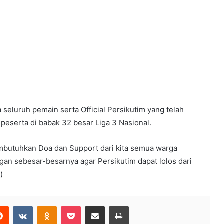
 seluruh pemain serta Official Persikutim yang telah
 peserta di babak 32 besar Liga 3 Nasional.
mbutuhkan Doa dan Support dari kita semua warga
gan sebesar-besarnya agar Persikutim dapat lolos dari
)
Reddit
VKontakte
Odnoklassniki
Pocket
Share via Email
Print