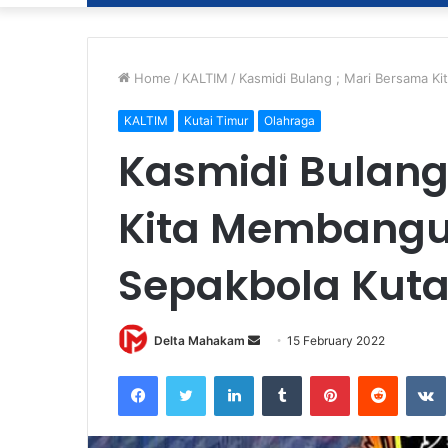
Home
/
KALTIM
/
Kasmidi Bulang ; Mari Bersama 
KALTIM
Kutai Timur
Olahraga
Kasmidi Bulang
Kita Membang
Sepakbola Kuta
Delta Mahakam
S
15 February 2022
e
Facebook
Twitter
LinkedIn
Tumblr
Pinterest
Reddit
VK
n
d
a