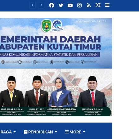
Facebook
Twitter
YouTube
Instagram
RSS
Random
Sidebar
Sinergi Diskop UKM, Disperindag dan Dekranasda, Perajin Tenun Kutim Disiapkan Jadi UMKM Berdaya Saing
Article
HRAGA
PENDIDIKAN
MORE