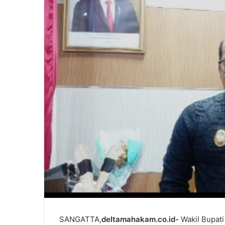
m
a
i
l
SANGATTA,
deltamahakam.co.id-
Wakil Bupati