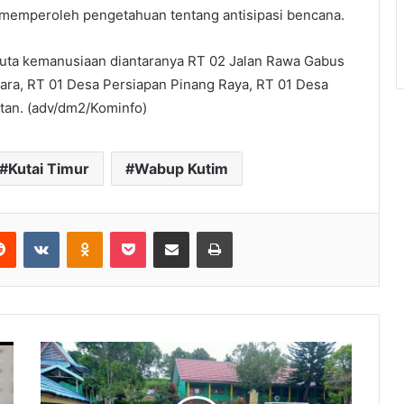
 memperoleh pengetahuan tentang antisipasi bencana.
eh duta kemanusiaan diantaranya RT 02 Jalan Rawa Gabus
ra, RT 01 Desa Persiapan Pinang Raya, RT 01 Desa
tan. (adv/dm2/Kominfo)
Kutai Timur
Wabup Kutim
Reddit
VKontakte
Odnoklassniki
Pocket
Share via Email
Print