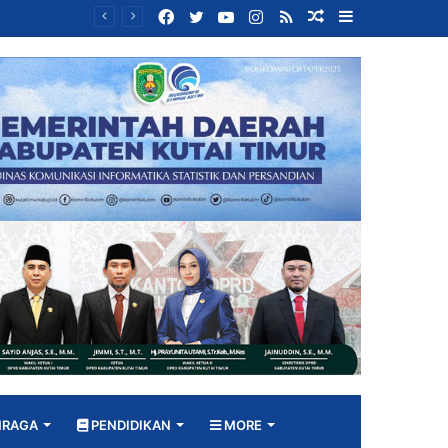
Facebook
Twitter
YouTube
Instagram
RSS
Random
Sidebar
Bangun DPRD yang Responsif, Jimmi Tekankan Peran Strategis Tenaga Ahli dalam Penyusunan Kebijakan
Article
HRAGA
PENDIDIKAN
MORE