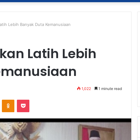
atih Lebih Banyak Duta Kemanusiaan
an Latih Lebih
emanusiaan
1,022
1 minute read
ontakte
Odnoklassniki
Pocket