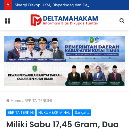
Sinergi Diskop UKM, Disperindag dan Dekranasda, Perajin Tenun Kutim Disiapkan Jadi UMKM Berdaya Saing
Menu
S
fo
Home
/
BERITA TERKINI
BERITA TERKINI
HUKUM&KRIMINAL
Sangatta
Miliki Sabu 17,45 Gram, Dua