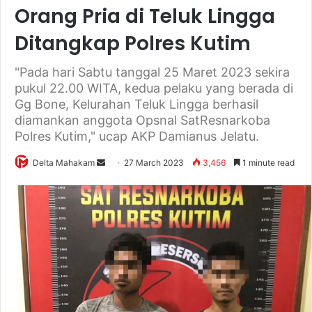
Orang Pria di Teluk Lingga
Ditangkap Polres Kutim
"Pada hari Sabtu tanggal 25 Maret 2023 sekira
pukul 22.00 WITA, kedua pelaku yang berada di
Gg Bone, Kelurahan Teluk Lingga berhasil
diamankan anggota Opsnal SatResnarkoba
Polres Kutim," ucap AKP Damianus Jelatu.
Delta Mahakam
S
27 March 2023
3,456
1 minute read
e
n
d
a
n
e
m
a