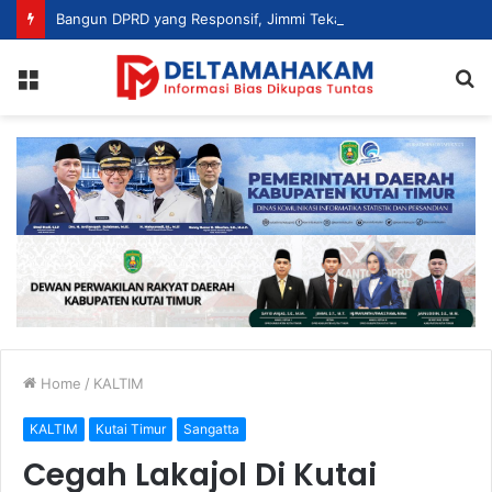
Bangun DPRD yang Responsif, Jimmi Tekankan Peran Strategis Tenaga Ahli dalam Penyusunan Kebijakan
Menu
S
fo
Home
/
KALTIM
KALTIM
Kutai Timur
Sangatta
Cegah Lakajol Di Kutai