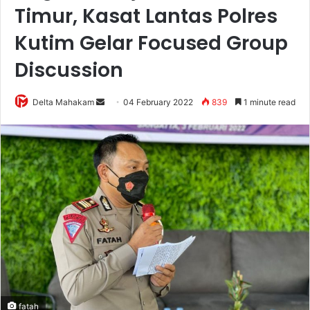
Timur, Kasat Lantas Polres
Kutim Gelar Focused Group
Discussion
Delta Mahakam
S
04 February 2022
839
1 minute read
e
n
d
a
n
e
m
a
i
l
fatah