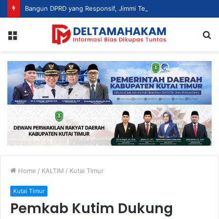
Bangun DPRD yang Responsif, Jimmi Tekankan Peran Strategis Tenaga Ahli dalam Penyusunan Kebijakan
Menu
S
fo
Home
/
KALTIM
/
Kutai Timur
Kutai Timur
Pemkab Kutim Dukung