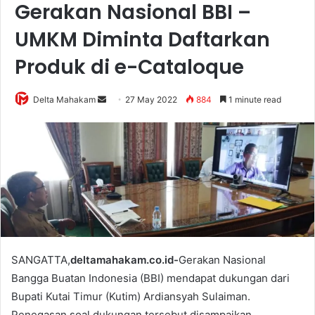
Gerakan Nasional BBI –
UMKM Diminta Daftarkan
Produk di e-Cataloque
Delta Mahakam
S
27 May 2022
884
1 minute read
e
n
d
a
n
e
m
a
i
SANGATTA,
deltamahakam.co.id-
Gerakan Nasional
l
Bangga Buatan Indonesia (BBI) mendapat dukungan dari
Bupati Kutai Timur (Kutim) Ardiansyah Sulaiman.
Penegasan soal dukungan tersebut disampaikan