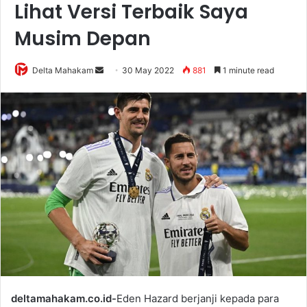
Lihat Versi Terbaik Saya
Musim Depan
Delta Mahakam
S
30 May 2022
881
1 minute read
e
n
d
a
n
e
m
a
i
l
deltamahakam.co.id-
Eden Hazard berjanji kepada para