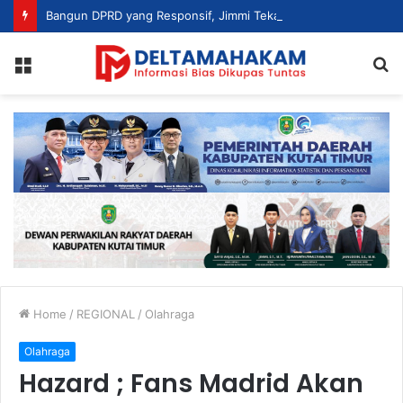
Bangun DPRD yang Responsif, Jimmi Tekankan Peran Strategis Tenaga Ahli dalam Penyusunan Kebijakan
Menu
S
fo
Home
/
REGIONAL
/
Olahraga
Olahraga
Hazard ; Fans Madrid Akan