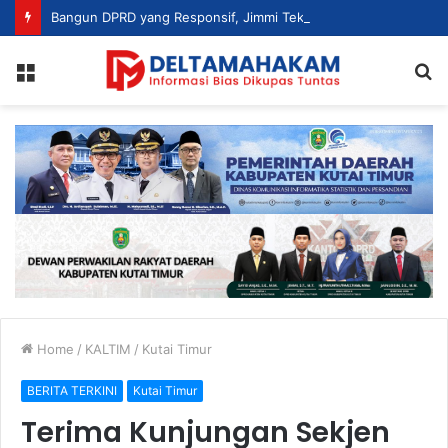
Bangun DPRD yang Responsif, Jimmi Tekankan Peran Strategis Tenaga Ahli dalam Penyusunan Kebijakan
Menu
S
fo
Home
/
KALTIM
/
Kutai Timur
BERITA TERKINI
Kutai Timur
Terima Kunjungan Sekjen