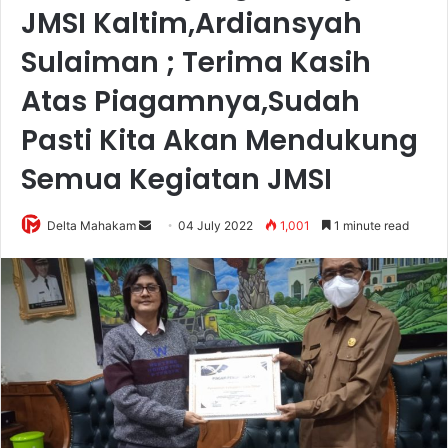
JMSI Kaltim,Ardiansyah
Sulaiman ; Terima Kasih
Atas Piagamnya,Sudah
Pasti Kita Akan Mendukung
Semua Kegiatan JMSI
Delta Mahakam
S
04 July 2022
1,001
1 minute read
e
n
d
a
n
e
m
a
i