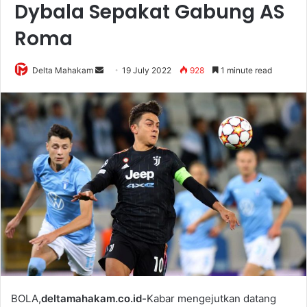
Dybala Sepakat Gabung AS
Roma
Delta Mahakam
S
19 July 2022
928
1 minute read
e
n
d
a
n
e
m
a
i
l
BOLA,
deltamahakam.co.id-
Kabar mengejutkan datang