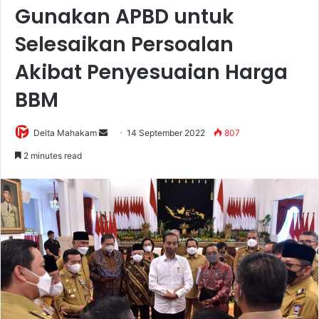
Gunakan APBD untuk
Selesaikan Persoalan
Akibat Penyesuaian Harga
BBM
Delta Mahakam
S
14 September 2022
807
e
2 minutes read
n
d
a
n
e
m
a
i
l