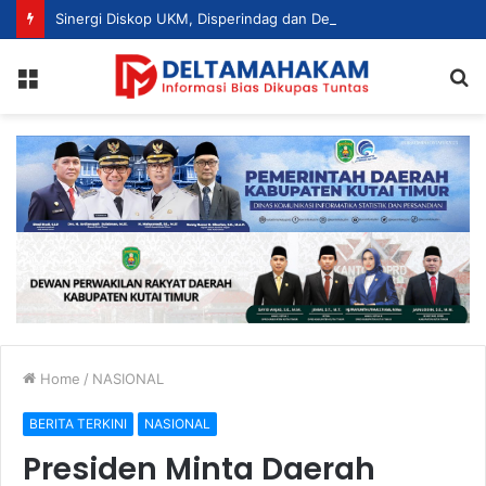
Sinergi Diskop UKM, Disperindag dan Dekranasda, Perajin Tenun Kutim Disiapkan Jadi UMKM Berdaya Saing
Menu
S
fo
Home
/
NASIONAL
BERITA TERKINI
NASIONAL
Presiden Minta Daerah