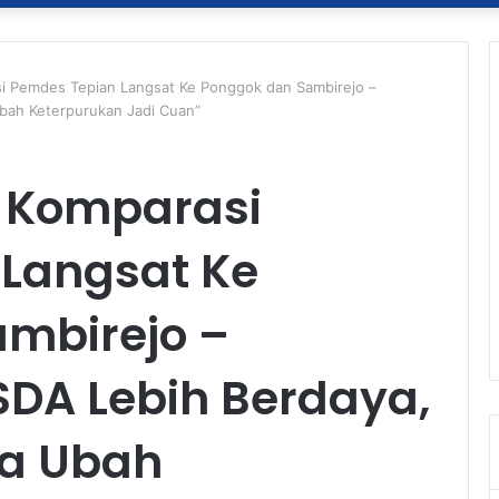
si Pemdes Tepian Langsat Ke Ponggok dan Sambirejo –
bah Keterpurukan Jadi Cuan”
i Komparasi
Langsat Ke
mbirejo –
DA Lebih Berdaya,
a Ubah