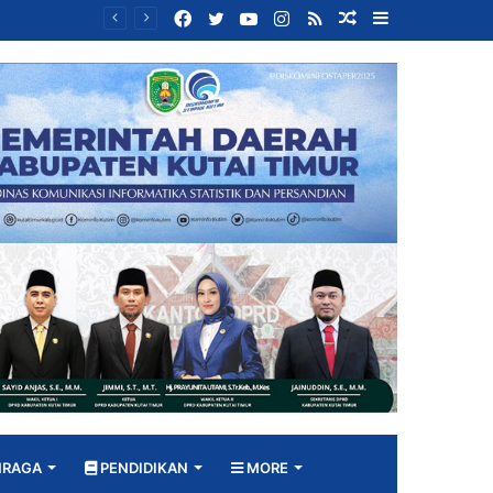
Facebook
Twitter
YouTube
Instagram
RSS
Random
Sidebar
Bangun DPRD yang Responsif, Jimmi Tekankan Peran Strategis Tenaga Ahli dalam Penyusunan Kebijakan
Article
HRAGA
PENDIDIKAN
MORE