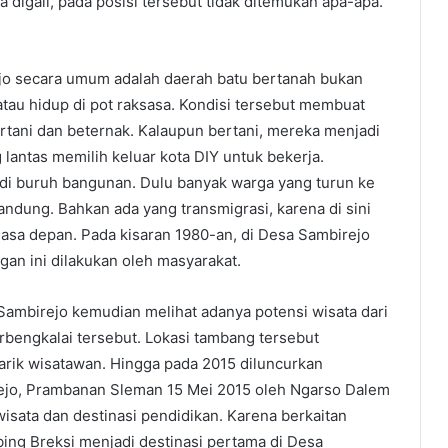
a digali, pada posisi tersebut tidak ditemukan apa-apa.
jo secara umum adalah daerah batu bertanah bukan
tau hidup di pot raksasa. Kondisi tersebut membuat
rtani dan beternak. Kalaupun bertani, mereka menjadi
lantas memilih keluar kota DIY untuk bekerja.
di buruh bangunan. Dulu banyak warga yang turun ke
andung. Bahkan ada yang transmigrasi, karena di sini
asa depan. Pada kisaran 1980-an, di Desa Sambirejo
an ini dilakukan oleh masyarakat.
ambirejo kemudian melihat adanya potensi wisata dari
rbengkalai tersebut. Lokasi tambang tersebut
arik wisatawan. Hingga pada 2015 diluncurkan
rejo, Prambanan Sleman 15 Mei 2015 oleh Ngarso Dalem
 wisata dan destinasi pendidikan. Karena berkaitan
bing Breksi menjadi destinasi pertama di Desa