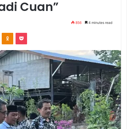
adi Cuan”
856
4 minutes read
ontakte
Odnoklassniki
Pocket