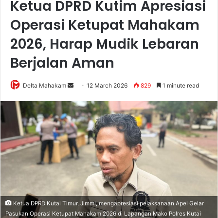
Ketua DPRD Kutim Apresiasi
Operasi Ketupat Mahakam
2026, Harap Mudik Lebaran
Berjalan Aman
Delta Mahakam
S
12 March 2026
829
1 minute read
e
n
d
a
n
e
m
a
i
l
Ketua DPRD Kutai Timur, Jimmi, mengapresiasi pelaksanaan Apel Gelar
Pasukan Operasi Ketupat Mahakam 2026 di Lapangan Mako Polres Kutai