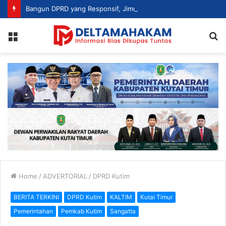
Bangun DPRD yang Responsif, Jimmi Tekankan Peran Strategis Tenaga Ahli dalam Penyusunan Kebijakan
Menu
S
fo
Home
/
ADVERTORIAL
/
DPRD Kutim
BERITA TERKINI
DPRD Kutim
KALTIM
Kutai Timur
Pemerintahan
Pemkab Kutim
Sangatta