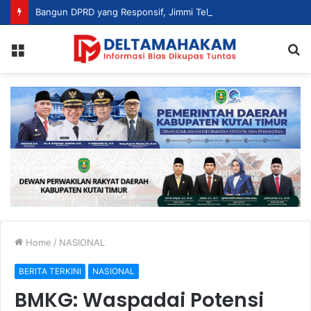
Bangun DPRD yang Responsif, Jimmi Tekankan Peran Strategis Tenaga Ahli dalam Penyusunan Kebijakan
Menu
S
fo
Home
/
NASIONAL
BERITA TERKINI
NASIONAL
BMKG: Waspadai Potensi