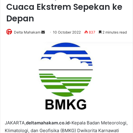
Cuaca Ekstrem Sepekan ke
Depan
Delta Mahakam
S
10 October 2022
837
2 minutes read
e
n
d
a
n
e
m
a
i
l
JAKARTA,
deltamahakam.co.id-
Kepala Badan Meteorologi,
Klimatologi, dan Geofisika (BMKG) Dwikorita Karnawati