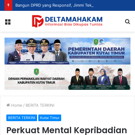
Bangun DPRD yang Responsif, Jimmi Tekankan Peran Strategis Tenaga Ahli dalam Penyusunan Kebijakan
Menu
S
fo
Home
/
BERITA TERKINI
BERITA TERKINI
Kutai Timur
Perkuat Mental Kepribadian