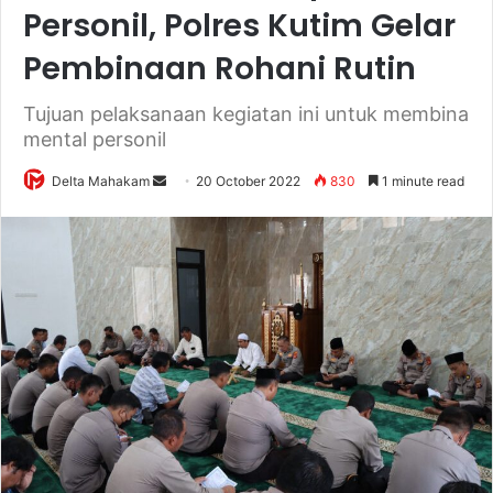
Personil, Polres Kutim Gelar
Pembinaan Rohani Rutin
Tujuan pelaksanaan kegiatan ini untuk membina
mental personil
Delta Mahakam
S
20 October 2022
830
1 minute read
e
n
d
a
n
e
m
a
i
l