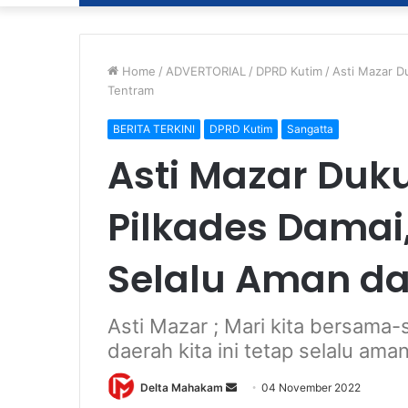
Home
/
ADVERTORIAL
/
DPRD Kutim
/
Asti Mazar D
Tentram
BERITA TERKINI
DPRD Kutim
Sangatta
Asti Mazar Duk
Pilkades Damai
Selalu Aman d
Asti Mazar ; Mari kita bersama-
daerah kita ini tetap selalu a
Delta Mahakam
S
04 November 2022