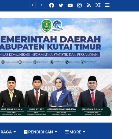
Facebook
Twitter
YouTube
Instagram
RSS
Random
Sidebar
Bangun DPRD yang Responsif, Jimmi Tekankan Peran Strategis Tenaga Ahli dalam Penyusunan Kebijakan
Article
HRAGA
PENDIDIKAN
MORE