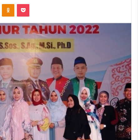
ontakte
Odnoklassniki
Pocket