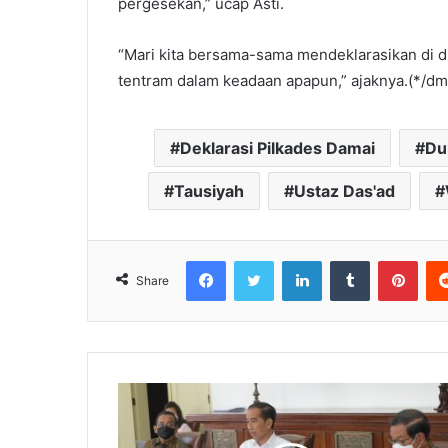
pergesekan,” ucap Asti.
“Mari kita bersama-sama mendeklarasikan di dir
tentram dalam keadaan apapun,” ajaknya.(*/dm
Deklarasi Pilkades Damai
Du
Tausiyah
Ustaz Das'ad
Facebook
Twitter
LinkedIn
Tumblr
Pinterest
Share