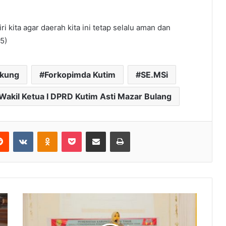
i kita agar daerah kita ini tetap selalu aman dan
5)
kung
Forkopimda Kutim
SE.MSi
Wakil Ketua I DPRD Kutim Asti Mazar Bulang
Reddit
VKontakte
Odnoklassniki
Pocket
Share via Email
Print