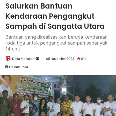
Salurkan Bantuan
Kendaraan Pengangkut
Sampah di Sangatta Utara
Bantuan yang direalisasikan berupa kendaraan
roda tiga untuk pengangkut sampah sebanyak
14 unit
Delta Mahakam
S
05 November 2022
911
e
1 minute read
n
d
a
n
e
m
a
i