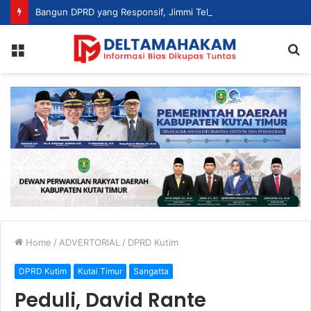
Bangun DPRD yang Responsif, Jimmi Tekankan Peran Strategis Tenaga Ahli dalam Penyusunan Kebijakan
Menu
S
fo
Home
/
ADVERTORIAL
/
DPRD Kutim
DPRD Kutim
Kutai Timur
Sangatta
Peduli, David Rante