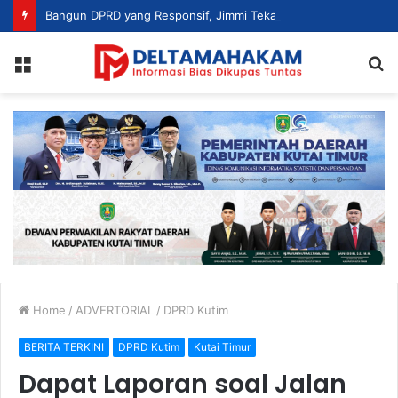
Bangun DPRD yang Responsif, Jimmi Tekankan Peran Strategis Tenaga Ahli dalam Penyusunan Kebijakan
Menu
S
fo
Home
/
ADVERTORIAL
/
DPRD Kutim
BERITA TERKINI
DPRD Kutim
Kutai Timur
Dapat Laporan soal Jalan