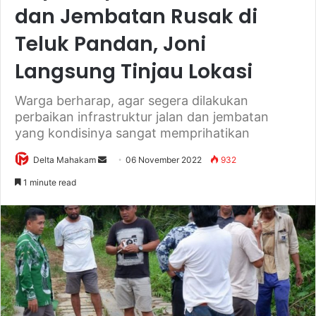
dan Jembatan Rusak di
Teluk Pandan, Joni
Langsung Tinjau Lokasi
Warga berharap, agar segera dilakukan
perbaikan infrastruktur jalan dan jembatan
yang kondisinya sangat memprihatikan
Delta Mahakam
S
06 November 2022
932
e
1 minute read
n
d
a
n
e
m
a
i