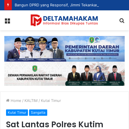
Bangun DPRD yang Responsif, Jimmi Tekankan Peran Strategis Tenaga Ahli dalam Penyusunan Kebijakan
Menu
S
fo
Home
/
KALTIM
/
Kutai Timur
Kutai Timur
Sangatta
Sat Lantas Polres Kutim