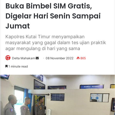
Buka Bimbel SIM Gratis,
Digelar Hari Senin Sampai
Jumat
Kapolres Kutai Timur menyampaikan
masyarakat yang gagal dalam tes ujian praktik
agar mengulang di hari yang sama
Delta Mahakam
S
08 November 2022
865
e
1 minute read
n
d
a
n
e
m
a
i