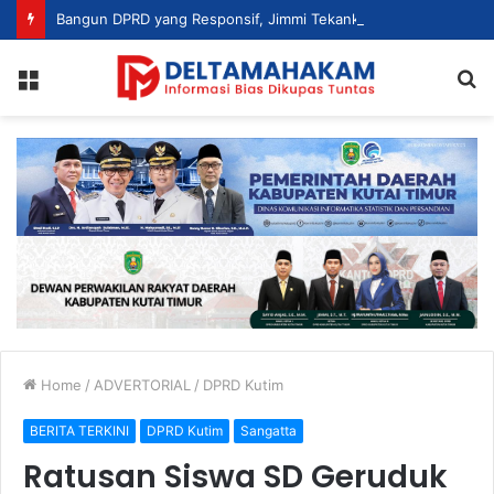
Bangun DPRD yang Responsif, Jimmi Tekankan Peran Strategis Tenaga Ahli dalam Penyusunan Kebijakan
Menu
S
fo
Home
/
ADVERTORIAL
/
DPRD Kutim
BERITA TERKINI
DPRD Kutim
Sangatta
Ratusan Siswa SD Geruduk