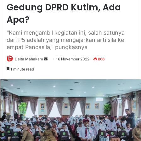
Gedung DPRD Kutim, Ada
Apa?
"Kami mengambil kegiatan ini, salah satunya
dari P5 adalah yang mengajarkan arti sila ke
empat Pancasila," pungkasnya
Delta Mahakam
S
16 November 2022
866
e
1 minute read
n
d
a
n
e
m
a
i
l