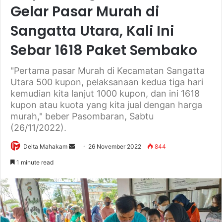
Gelar Pasar Murah di
Sangatta Utara, Kali Ini
Sebar 1618 Paket Sembako
"Pertama pasar Murah di Kecamatan Sangatta
Utara 500 kupon, pelaksanaan kedua tiga hari
kemudian kita lanjut 1000 kupon, dan ini 1618
kupon atau kuota yang kita jual dengan harga
murah," beber Pasombaran, Sabtu
(26/11/2022).
Delta Mahakam
S
26 November 2022
844
e
1 minute read
n
d
a
n
e