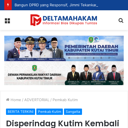
Bangun DPRD yang Responsif, Jimmi Tekankan Peran Strategis Tenaga Ahli dalam Penyusunan Kebijakan
Menu
S
fo
Home
/
ADVERTORIAL
/
Pemkab Kutim
BERITA TERKINI
Pemkab Kutim
Sangatta
Disperindag Kutim Kembali