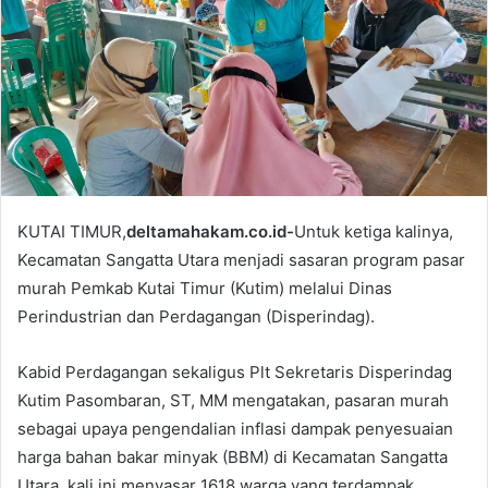
m
a
i
l
KUTAI TIMUR,
deltamahakam.co.id-
Untuk ketiga kalinya,
Kecamatan Sangatta Utara menjadi sasaran program pasar
murah Pemkab Kutai Timur (Kutim) melalui Dinas
Perindustrian dan Perdagangan (Disperindag).
Kabid Perdagangan sekaligus Plt Sekretaris Disperindag
Kutim Pasombaran, ST, MM mengatakan, pasaran murah
sebagai upaya pengendalian inflasi dampak penyesuaian
harga bahan bakar minyak (BBM) di Kecamatan Sangatta
Utara, kali ini menyasar 1618 warga yang terdampak