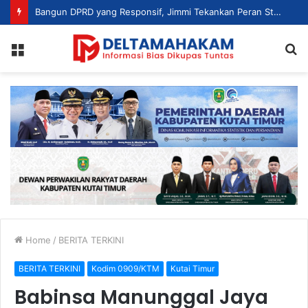
Bangun DPRD yang Responsif, Jimmi Tekankan Peran Strategis Tenaga Ahli dalam Penyusunan Kebijakan
Menu
S
fo
Home
/
BERITA TERKINI
BERITA TERKINI
Kodim 0909/KTM
Kutai Timur
Babinsa Manunggal Jaya