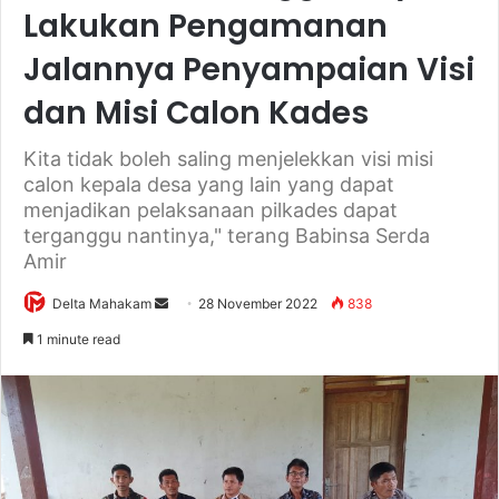
Lakukan Pengamanan
Jalannya Penyampaian Visi
dan Misi Calon Kades
Kita tidak boleh saling menjelekkan visi misi
calon kepala desa yang lain yang dapat
menjadikan pelaksanaan pilkades dapat
terganggu nantinya," terang Babinsa Serda
Amir
Delta Mahakam
S
28 November 2022
838
e
1 minute read
n
d
a
n
e
m