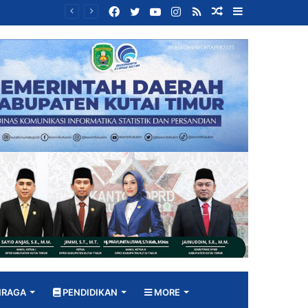
Facebook
Twitter
YouTube
Instagram
RSS
Random
Sidebar
Bangun DPRD yang Responsif, Jimmi Tekankan Peran Strategis Tenaga Ahli dalam Penyusunan Kebijakan
Article
HRAGA
PENDIDIKAN
MORE