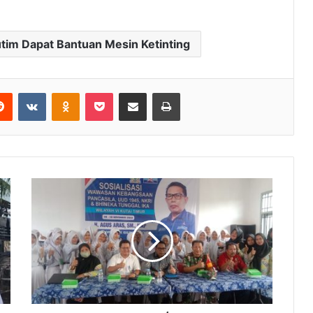
tim Dapat Bantuan Mesin Ketinting
Reddit
VKontakte
Odnoklassniki
Pocket
Share via Email
Print