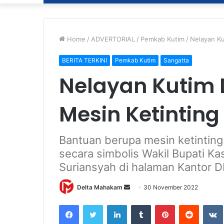
Home
/
ADVERTORIAL
/
Pemkab Kutim
/
Nelayan Ku
BERITA TERKINI
Pemkab Kutim
Sangatta
Nelayan Kutim 
Mesin Ketinting
Bantuan berupa mesin ketinting
secara simbolis Wakil Bupati K
Suriansyah di halaman Kantor D
Delta Mahakam
S
30 November 2022
e
Facebook
Twitter
LinkedIn
Tumblr
Pinterest
Reddit
VK
n
d