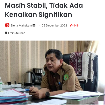
Masih Stabil, Tidak Ada
Kenaikan Signifikan
Delta Mahakam
S
02 December 2022
948
e
1 minute read
n
d
a
n
e
m
a
i
l