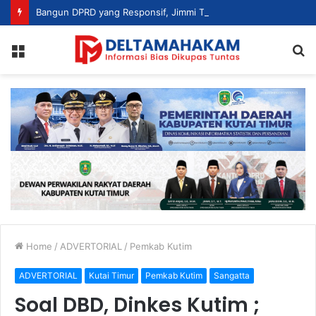
Bangun DPRD yang Responsif, Jimmi Tekankan Peran Strategis Tenaga Ahli dalam Penyusunan Kebijakan
Menu
S
fo
Home
/
ADVERTORIAL
/
Pemkab Kutim
ADVERTORIAL
Kutai Timur
Pemkab Kutim
Sangatta
Soal DBD, Dinkes Kutim ;