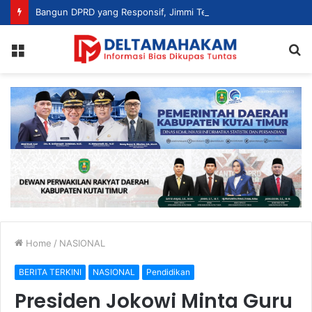
Bangun DPRD yang Responsif, Jimmi Tekankan Peran Strategis Tenaga Ahli dalam Penyusunan Kebijakan
Menu
S
fo
Home
/
NASIONAL
BERITA TERKINI
NASIONAL
Pendidikan
Presiden Jokowi Minta Guru