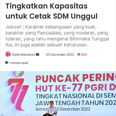
Tingkatkan Kapasitas
untuk Cetak SDM Unggul
Jokowi ; Karakter kebangsaan yang kuat,
karakter yang Pancasilais, yang moderat, yang
toleran, yang tahu mengenai Bhinneka Tunggal
Ika, ini juga adalah sebuah keharusan.
Delta Mahakam
S
05 December 2022
943
e
1 minute read
n
d
a
n
e
m
a
i