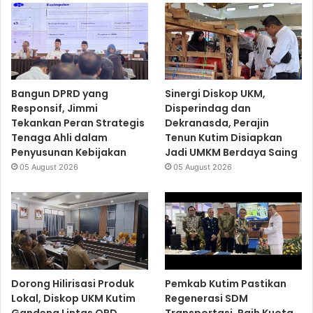
Bangun DPRD yang
Sinergi Diskop UKM,
Responsif, Jimmi
Disperindag dan
Tekankan Peran Strategis
Dekranasda, Perajin
Tenaga Ahli dalam
Tenun Kutim Disiapkan
Penyusunan Kebijakan
Jadi UMKM Berdaya Saing
05 August 2026
05 August 2026
Dorong Hilirisasi Produk
Pemkab Kutim Pastikan
Lokal, Diskop UKM Kutim
Regenerasi SDM
Gandeng Lintas OPD
Transportasi, Raih Kuota