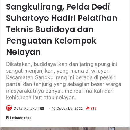
Sangkulirang, Pelda Dedi
Suhartoyo Hadiri Pelatihan
Teknis Budidaya dan
Penguatan Kelompok
Nelayan
Dikatakan, budidaya ikan dan jaring apung ini
sangat menjanjikan, yang mana di wilayah
Kecamatan Sangkulirang ini berada di pesisir
pantai dan tanjung yang sebagian besar warga
masyarakatnya banyak mencari nafkah dari
kehidupan laut atau nelayan.
Delta Mahakam
S
10 December 2022
813
e
1 minute read
n
d