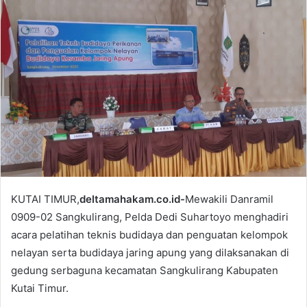
a
n
e
m
a
i
l
KUTAI TIMUR,
deltamahakam.co.id-
Mewakili Danramil
0909-02 Sangkulirang, Pelda Dedi Suhartoyo menghadiri
acara pelatihan teknis budidaya dan penguatan kelompok
nelayan serta budidaya jaring apung yang dilaksanakan di
gedung serbaguna kecamatan Sangkulirang Kabupaten
Kutai Timur.