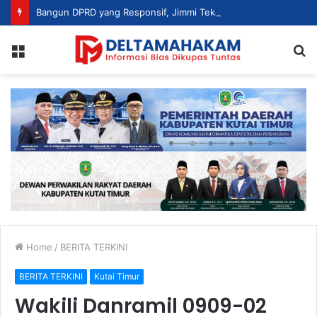
Bangun DPRD yang Responsif, Jimmi Tekankan Peran Strategis Tenaga Ahli dalam Penyusunan Kebijakan
Menu
S
fo
Home
/
BERITA TERKINI
BERITA TERKINI
Kutai Timur
Wakili Danramil 0909-02