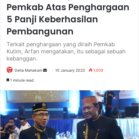
Pemkab Atas Penghargaan
5 Panji Keberhasilan
Pembangunan
Terkait penghargaan yang diraih Pemkab
Kutim, Arfan mengatakan, itu sebagai sebuah
kebanggan.
Delta Mahakam
S
10 January 2023
1,009
e
1 minute read
n
d
a
n
e
m
a
i