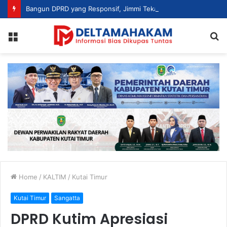
Bangun DPRD yang Responsif, Jimmi Tekankan Peran Strategis Tenaga Ahli dalam Penyusunan Kebijakan
Menu
S
fo
Home
/
KALTIM
/
Kutai Timur
Kutai Timur
Sangatta
DPRD Kutim Apresiasi