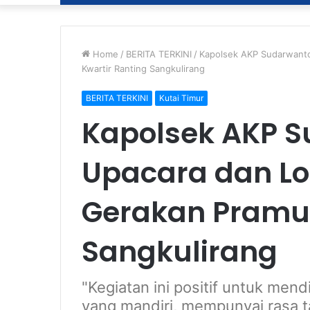
Home
/
BERITA TERKINI
/
Kapolsek AKP Sudarwanto
Kwartir Ranting Sangkulirang
BERITA TERKINI
Kutai Timur
Kapolsek AKP S
Upacara dan Lo
Gerakan Pramuk
Sangkulirang
"Kegiatan ini positif untuk men
yang mandiri, mempunyai rasa t