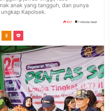
 anak anak yang tangguh, dan punya
 ungkap Kapolsek.
831
1 minute read
ontakte
Odnoklassniki
Pocket