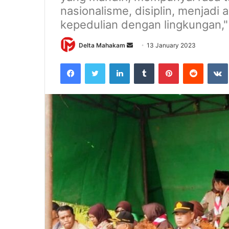
nasionalisme, disiplin, menjadi
kepedulian dengan lingkungan,"
Delta Mahakam
S
13 January 2023
e
Facebook
Twitter
LinkedIn
Tumblr
Pinterest
Reddit
VK
n
d
a
n
e
m
a
i
l