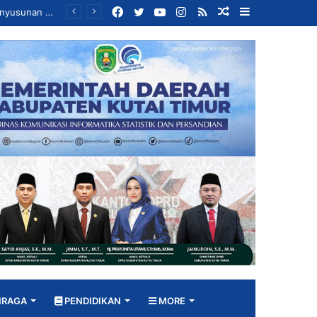
Facebook
Twitter
YouTube
Instagram
RSS
Random
Sidebar
Bangun DPRD yang Responsif, Jimmi Tekankan Peran Strategis Tenaga Ahli dalam Penyusunan Kebijakan
Article
HRAGA
PENDIDIKAN
MORE