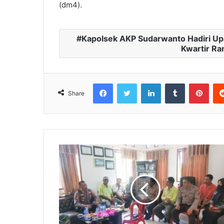
(dm4).
Kapolsek AKP Sudarwanto Hadiri Up
Kwartir Ra
Facebook
Twitter
LinkedIn
Tumblr
Pinterest
Share