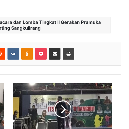
acara dan Lomba Tingkat II Gerakan Pramuka
nting Sangkulirang
Reddit
VKontakte
Odnoklassniki
Pocket
Share via Email
Print