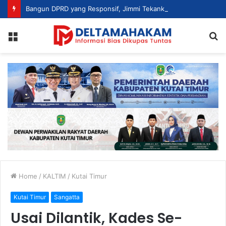
Bangun DPRD yang Responsif, Jimmi Tekankan Peran Strategis Tenaga Ahli dalam Penyusunan Kebijakan
Menu
S
fo
Home
/
KALTIM
/
Kutai Timur
Kutai Timur
Sangatta
Usai Dilantik, Kades Se-