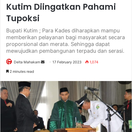
Kutim Diingatkan Pahami
Tupoksi
Bupati Kutim ; Para Kades diharapkan mampu
memberikan pelayanan bagi masyarakat secara
proporsional dan merata. Sehingga dapat
mewujudkan pembangunan terpadu dan serasi.
Delta Mahakam
S
17 February 2023
1,074
e
2 minutes read
n
d
a
n
e
m
a
i