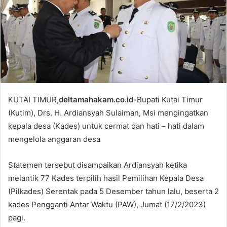
m
a
i
l
KUTAI TIMUR,
deltamahakam.co.id-
Bupati Kutai Timur
(Kutim), Drs. H. Ardiansyah Sulaiman, Msi mengingatkan
kepala desa (Kades) untuk cermat dan hati – hati dalam
mengelola anggaran desa
Statemen tersebut disampaikan Ardiansyah ketika
melantik 77 Kades terpilih hasil Pemilihan Kepala Desa
(Pilkades) Serentak pada 5 Desember tahun lalu, beserta 2
kades Pengganti Antar Waktu (PAW), Jumat (17/2/2023)
pagi.