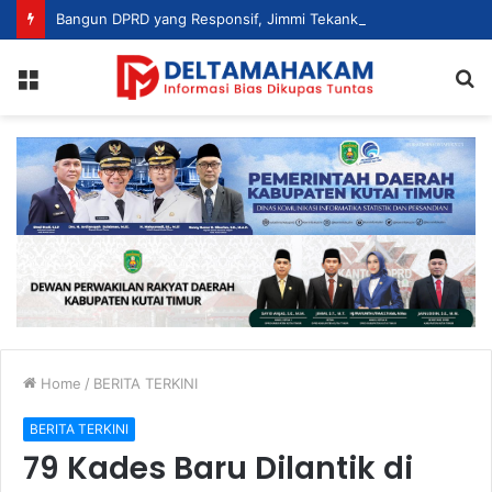
Bangun DPRD yang Responsif, Jimmi Tekankan Peran Strategis Tenaga Ahli dalam Penyusunan Kebijakan
Menu
S
fo
Home
/
BERITA TERKINI
BERITA TERKINI
79 Kades Baru Dilantik di