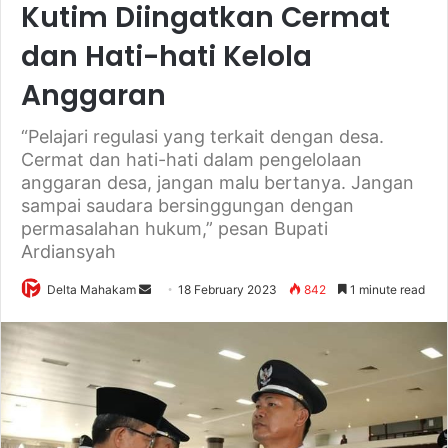
Kutim Diingatkan Cermat
dan Hati-hati Kelola
Anggaran
“Pelajari regulasi yang terkait dengan desa.
Cermat dan hati-hati dalam pengelolaan
anggaran desa, jangan malu bertanya. Jangan
sampai saudara bersinggungan dengan
permasalahan hukum,” pesan Bupati
Ardiansyah
Delta Mahakam
S
18 February 2023
842
1 minute read
e
n
d
a
n
e