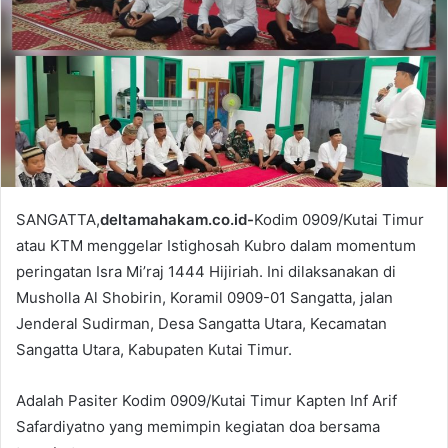
n
e
m
a
i
l
SANGATTA,
deltamahakam.co.id-
Kodim 0909/Kutai Timur
atau KTM menggelar Istighosah Kubro dalam momentum
peringatan Isra Mi’raj 1444 Hijiriah. Ini dilaksanakan di
Musholla Al Shobirin, Koramil 0909-01 Sangatta, jalan
Jenderal Sudirman, Desa Sangatta Utara, Kecamatan
Sangatta Utara, Kabupaten Kutai Timur.
Adalah Pasiter Kodim 0909/Kutai Timur Kapten Inf Arif
Safardiyatno yang memimpin kegiatan doa bersama