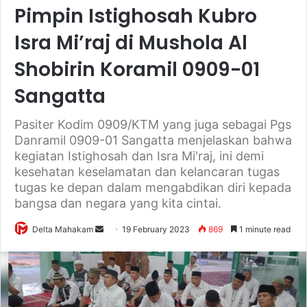
Pimpin Istighosah Kubro
Isra Mi’raj di Mushola Al
Shobirin Koramil 0909-01
Sangatta
Pasiter Kodim 0909/KTM yang juga sebagai Pgs
Danramil 0909-01 Sangatta menjelaskan bahwa
kegiatan Istighosah dan Isra Mi'raj, ini demi
kesehatan keselamatan dan kelancaran tugas
tugas ke depan dalam mengabdikan diri kepada
bangsa dan negara yang kita cintai.
Delta Mahakam
S
19 February 2023
869
1 minute read
e
n
d
a