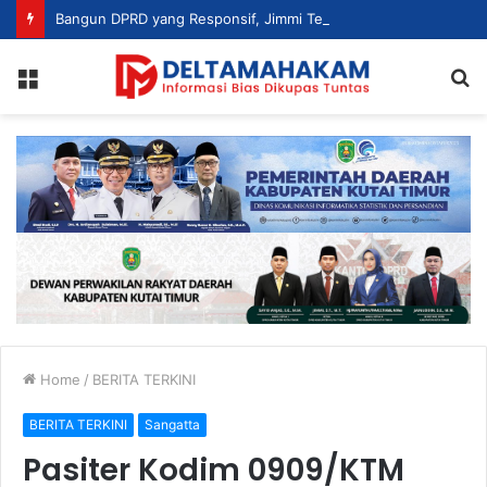
Bangun DPRD yang Responsif, Jimmi Tekankan Peran Strategis Tenaga Ahli dalam Penyusunan Kebijakan
Menu
S
fo
Home
/
BERITA TERKINI
BERITA TERKINI
Sangatta
Pasiter Kodim 0909/KTM