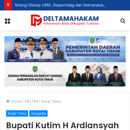
Sinergi Diskop UKM, Disperindag dan Dekranasda, Perajin Tenun Kutim Disiapkan Jadi UMKM Berdaya Saing
Menu
S
fo
Home
/
KALTIM
/
Kutai Timur
Kutai Timur
Sangatta
Bupati Kutim H Ardiansyah