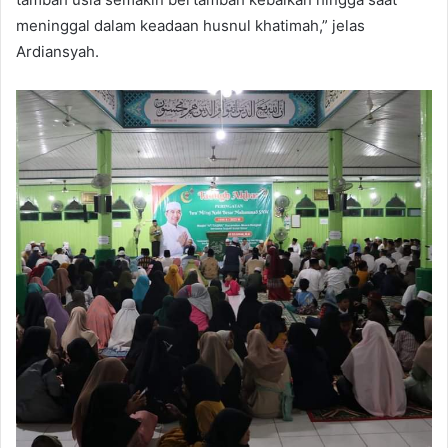
meninggal dalam keadaan husnul khatimah,” jelas
Ardiansyah.