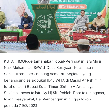
e
m
a
i
l
KUTAI TIMUR,
deltamahakam.co.id-
Peringatan Isra Miraj
Nabi Muhammad SAW di Desa Kerayaan, Kecamatan
Sangkulirang berlangsung semarak. Kegiatan yang
berlangsung sejak pukul 9.45 WITA di Masjid Ar Rahim ini
turut dihadiri Bupati Kutai Timur (Kutim) H Ardiansyah
Sulaiman beserta istri Ny Hj Siti Robiah. Para tokoh agama,
tokoh masyarakat, Dai Pembangunan hingga tokoh
pemuda,(19/2/2023).