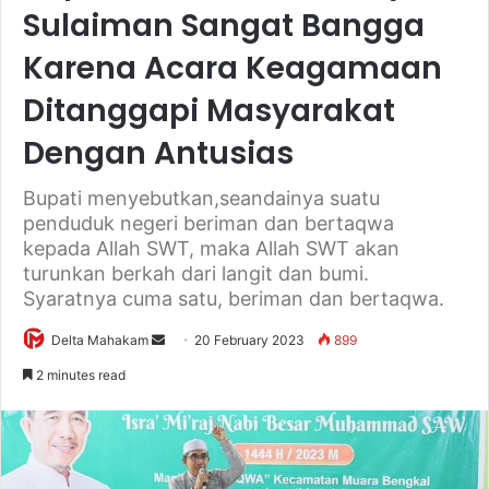
Sulaiman Sangat Bangga
Karena Acara Keagamaan
Ditanggapi Masyarakat
Dengan Antusias
Bupati menyebutkan,seandainya suatu
penduduk negeri beriman dan bertaqwa
kepada Allah SWT, maka Allah SWT akan
turunkan berkah dari langit dan bumi.
Syaratnya cuma satu, beriman dan bertaqwa.
Delta Mahakam
S
20 February 2023
899
e
2 minutes read
n
d
a
n