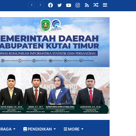
Facebook
Twitter
YouTube
Instagram
RSS
Random
Sidebar
Bangun DPRD yang Responsif, Jimmi Tekankan Peran Strategis Tenaga Ahli dalam Penyusunan Kebijakan
Article
HRAGA
PENDIDIKAN
MORE