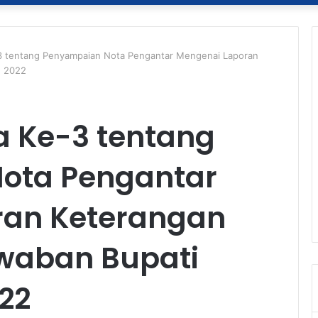
-3 tentang Penyampaian Nota Pengantar Mengenai Laporan
n 2022
a Ke-3 tentang
ota Pengantar
ran Keterangan
waban Bupati
22