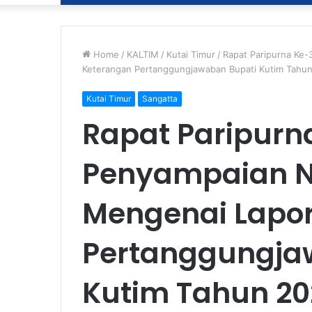
Home
/
KALTIM
/
Kutai Timur
/
Rapat Paripurna Ke
Keterangan Pertanggungjawaban Bupati Kutim Tahu
Kutai Timur
Sangatta
Rapat Paripurn
Penyampaian N
Mengenai Lapo
Pertanggungja
Kutim Tahun 20