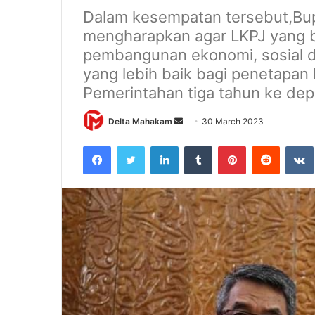
Dalam kesempatan tersebut,Bup
mengharapkan agar LKPJ yang be
pembangunan ekonomi, sosial d
yang lebih baik bagi penetapan
Pemerintahan tiga tahun ke dep
Delta Mahakam
S
30 March 2023
e
Facebook
Twitter
LinkedIn
Tumblr
Pinterest
Reddit
VK
n
d
a
n
e
m
a
i
l