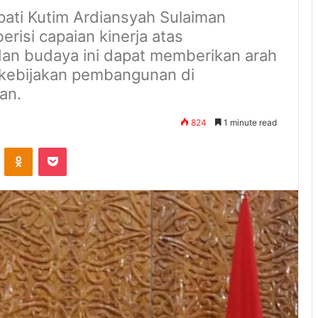
ati Kutim Ardiansyah Sulaiman
risi capaian kinerja atas
an budaya ini dapat memberikan arah
 kebijakan pembangunan di
an.
824
1 minute read
ontakte
Odnoklassniki
Pocket