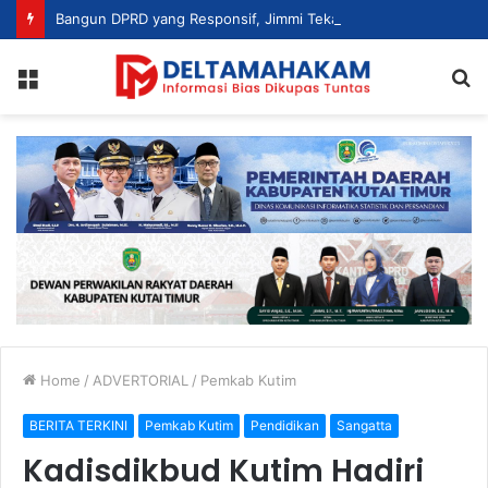
Bangun DPRD yang Responsif, Jimmi Tekankan Peran Strategis Tenaga Ahli dalam Penyusunan Kebijakan
Menu
S
fo
Home
/
ADVERTORIAL
/
Pemkab Kutim
BERITA TERKINI
Pemkab Kutim
Pendidikan
Sangatta
Kadisdikbud Kutim Hadiri