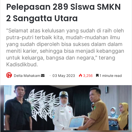
Pelepasan 289 Siswa SMKN
2 Sangatta Utara
"Selamat atas kelulusan yang sudah di raih oleh
putra-putri terbaik kita, mudah-mudahan ilmu
yang sudah diperoleh bisa sukses dalam dalam
meniti karier, sehingga bisa menjadi kebanggan
untuk keluarga, bangsa dan negara," terang
Kadisdikbud.
Delta Mahakam
S
03 May 2023
3,256
1 minute read
e
n
d
a
n
e
m