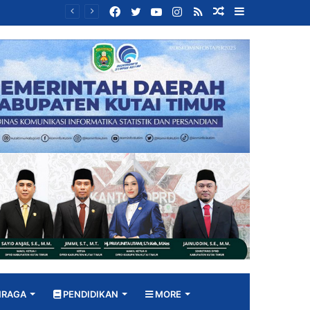
Facebook
Twitter
YouTube
Instagram
RSS
Random
Sidebar
Bangun DPRD yang Responsif, Jimmi Tekankan Peran Strategis Tenaga Ahli dalam Penyusunan Kebijakan
Article
HRAGA
PENDIDIKAN
MORE