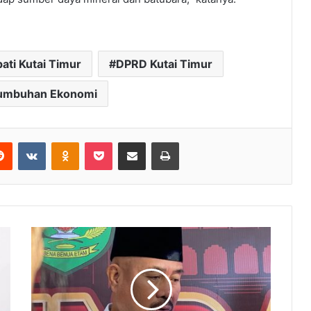
ati Kutai Timur
DPRD Kutai Timur
tumbuhan Ekonomi
Reddit
VKontakte
Odnoklassniki
Pocket
Share via Email
Print