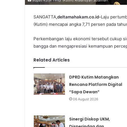
Bupati Kutai Timur (Kutim) Ardiansyah Sulaiman.
SANGATTA
,deltamahakam.co.id-
Laju pertumb
(Kutim) mencapai angka 7,71 persen pada tahu
Perkembangan laju ekonomi tersebut cukup sig
bangga dan mengapresiasi kemampuan percep
Related Articles
DPRD Kutim Matangkan
Rencana Platform Digital
“Sapa Dewan”
06 August 2026
Sinergi Diskop UKM,
Disperindag dan