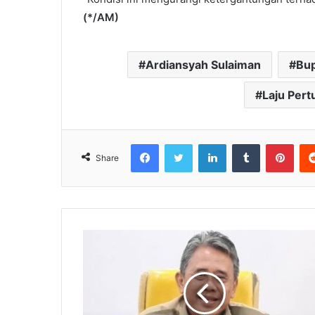
(*/AM)
Ardiansyah Sulaiman
Bup
Laju Per
Facebook
Twitter
LinkedIn
Tumblr
Pinterest
Share