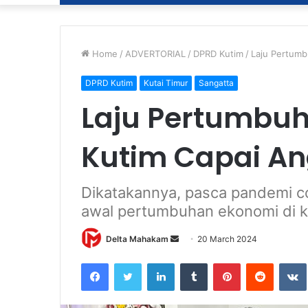
Home
/
ADVERTORIAL
/
DPRD Kutim
/
Laju Pertumb
DPRD Kutim
Kutai Timur
Sangatta
Laju Pertumbuh
Kutim Capai An
Dikatakannya, pasca pandemi c
awal pertumbuhan ekonomi di k
Delta Mahakam
S
20 March 2024
e
Facebook
Twitter
LinkedIn
Tumblr
Pinterest
Reddit
VK
n
d
a