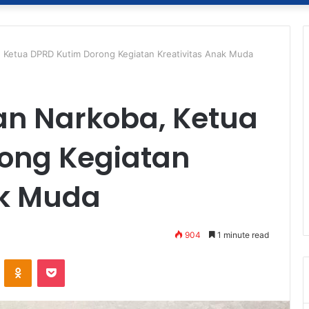
 Ketua DPRD Kutim Dorong Kegiatan Kreativitas Anak Muda
n Narkoba, Ketua
ong Kegiatan
ak Muda
904
1 minute read
ontakte
Odnoklassniki
Pocket