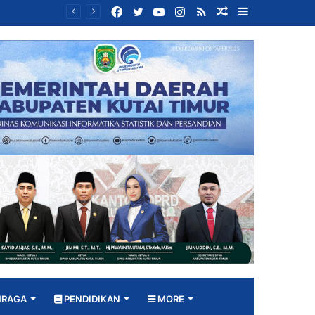
Facebook
Twitter
YouTube
Instagram
RSS
Random
Sidebar
Bangun DPRD yang Responsif, Jimmi Tekankan Peran Strategis Tenaga Ahli dalam Penyusunan Kebijakan
Article
HRAGA
PENDIDIKAN
MORE