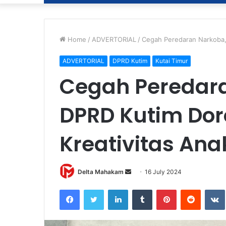
Home
/
ADVERTORIAL
/
Cegah Peredaran Narkoba,
ADVERTORIAL
DPRD Kutim
Kutai Timur
Cegah Peredara
DPRD Kutim Dor
Kreativitas An
Delta Mahakam
S
16 July 2024
e
Facebook
Twitter
LinkedIn
Tumblr
Pinterest
Reddit
VK
n
d
a