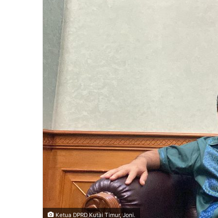
n
e
m
a
i
l
Ketua DPRD Kutai Timur, Joni.