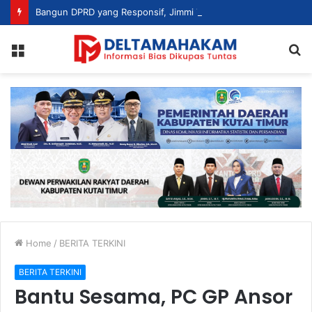
Bangun DPRD yang Responsif, Jimmi Tekankan Peran Strategis Tenaga Ahli dalam Penyusunan Kebijakan
Menu
S
fo
Home
/
BERITA TERKINI
BERITA TERKINI
Bantu Sesama, PC GP Ansor