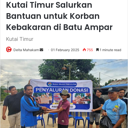
Kutai Timur Salurkan
Bantuan untuk Korban
Kebakaran di Batu Ampar
Kutai Timur
Delta Mahakam
S
01 February 2025
755
1 minute read
e
n
d
a
n
e
m
a
i
l