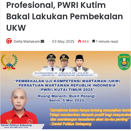
Profesional, PWRI Kutim
Bakal Lakukan Pembekalan
UKW
Delta Mahakam
S
03 May 2025
844
1 minute read
e
n
d
a
n
e
m
a
i
l