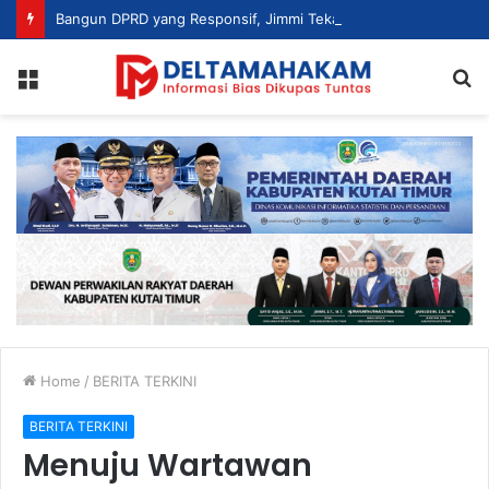
Bangun DPRD yang Responsif, Jimmi Tekankan Peran Strategis Tenaga Ahli dalam Penyusunan Kebijakan
Menu
S
fo
Home
/
BERITA TERKINI
BERITA TERKINI
Menuju Wartawan