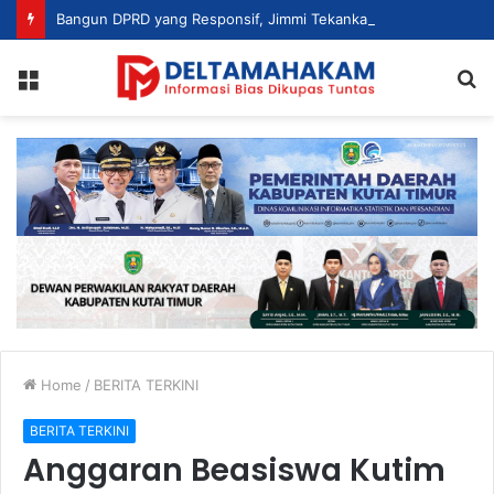
Bangun DPRD yang Responsif, Jimmi Tekankan Peran Strategis Tenaga Ahli dalam Penyusunan Kebijakan
Menu
S
fo
Home
/
BERITA TERKINI
BERITA TERKINI
Anggaran Beasiswa Kutim