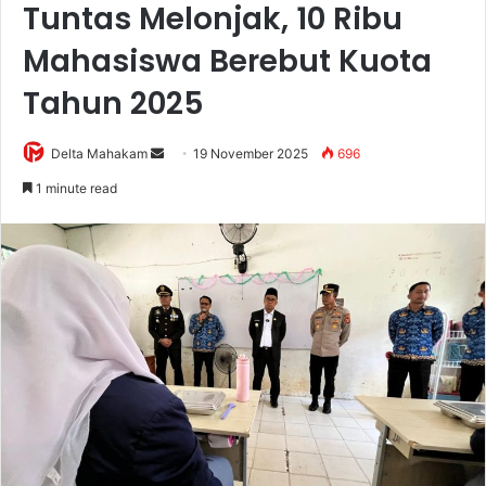
Tuntas Melonjak, 10 Ribu
Mahasiswa Berebut Kuota
Tahun 2025
Delta Mahakam
S
19 November 2025
696
e
1 minute read
n
d
a
n
e
m
a
i
l