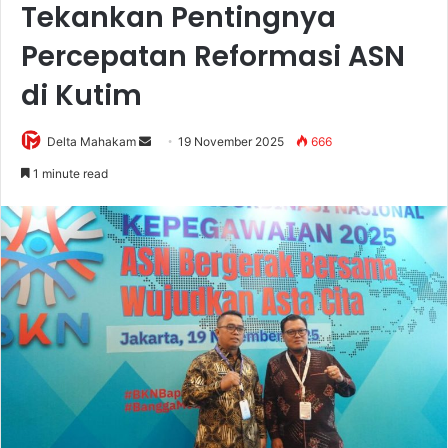
Tekankan Pentingnya
Percepatan Reformasi ASN
di Kutim
Delta Mahakam
S
19 November 2025
666
e
1 minute read
n
d
a
n
e
m
a
i
l