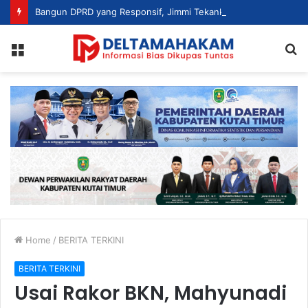
Bangun DPRD yang Responsif, Jimmi Tekankan Peran Strategis Tenaga Ahli dalam Penyusunan Kebijakan
Menu
S
fo
Home
/
BERITA TERKINI
BERITA TERKINI
Usai Rakor BKN, Mahyunadi