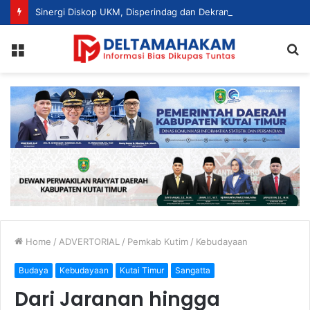
Sinergi Diskop UKM, Disperindag dan Dekranasda, Perajin Tenun Kutim Disiapkan Jadi UMKM Berdaya Saing
Menu
S
fo
Home
/
ADVERTORIAL
/
Pemkab Kutim
/
Kebudayaan
Budaya
Kebudayaan
Kutai Timur
Sangatta
Dari Jaranan hingga