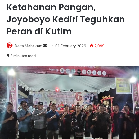
Ketahanan Pangan,
Joyoboyo Kediri Teguhkan
Peran di Kutim
Delta Mahakam
S
01 February 2026
2,099
e
2 minutes read
n
d
a
n
e
m
a
i
l