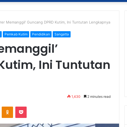
rer Memanggil’ Guncang DPRD Kutim, Ini Tuntutan Lengkapnya
Pemkab Kutim
Pendidikan
Sangatta
Memanggil’
utim, Ini Tuntutan
1,430
2 minutes read
ontakte
Odnoklassniki
Pocket