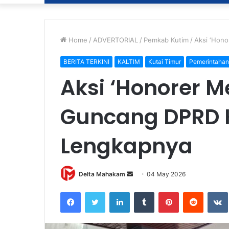
Home
/
ADVERTORIAL
/
Pemkab Kutim
/
Aksi ‘Hono
BERITA TERKINI
KALTIM
Kutai Timur
Pemerintahan
Aksi ‘Honorer 
Guncang DPRD K
Lengkapnya
Delta Mahakam
S
04 May 2026
e
Facebook
Twitter
LinkedIn
Tumblr
Pinterest
Reddit
VK
n
d
a