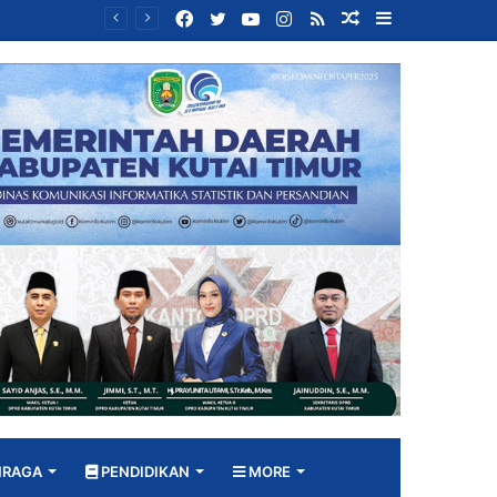
Facebook
Twitter
YouTube
Instagram
RSS
Random
Sidebar
Bangun DPRD yang Responsif, Jimmi Tekankan Peran Strategis Tenaga Ahli dalam Penyusunan Kebijakan
Article
HRAGA
PENDIDIKAN
MORE