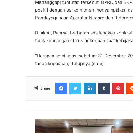
Menanggapi tuntutan tersebut, DPRD dan BKP
positif dengan berkomitmen menyampaikan asp
Pendayagunaan Aparatur Negara dan Reformasi
Di akhir, Rahmat berharap ada langkah konkret
tidak kehilangan status pekerjaan saat kebija
“Harapan kami jelas, sebelum 31 Desember 20
tanpa kepastian,” tutupnya.(dm5)
Facebook
Twitter
LinkedIn
Tumblr
Pinterest
Share