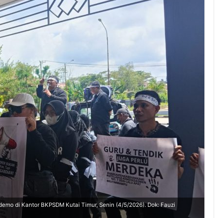
rdemo di Kantor BKPSDM Kutai Timur, Senin (4/5/2026). Dok: Fauzi