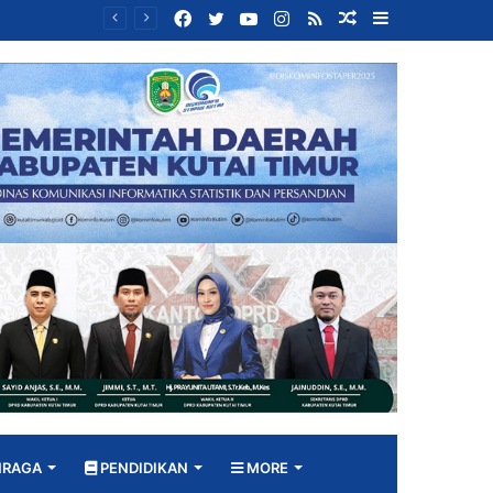
Facebook
Twitter
YouTube
Instagram
RSS
Random
Sidebar
Bangun DPRD yang Responsif, Jimmi Tekankan Peran Strategis Tenaga Ahli dalam Penyusunan Kebijakan
Article
HRAGA
PENDIDIKAN
MORE