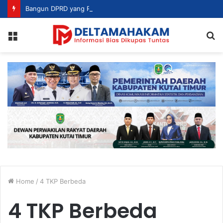
Bangun DPRD yang Responsif, Jimmi Tekankan Peran Strategis Tenaga Ahli dalam Penyusunan Kebijakan
Menu
S
fo
Home
/
4 TKP Berbeda
4 TKP Berbeda