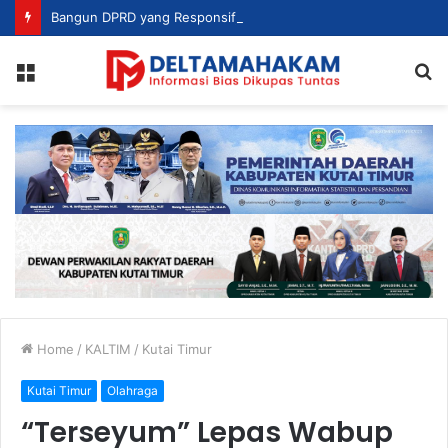
Bangun DPRD yang Responsif, Jimmi Tekankan Peran Strategis Tenaga Ahli dalam Penyusunan Kebijakan
Menu
S
fo
Home
/
KALTIM
/
Kutai Timur
Kutai Timur
Olahraga
“Terseyum” Lepas Wabup