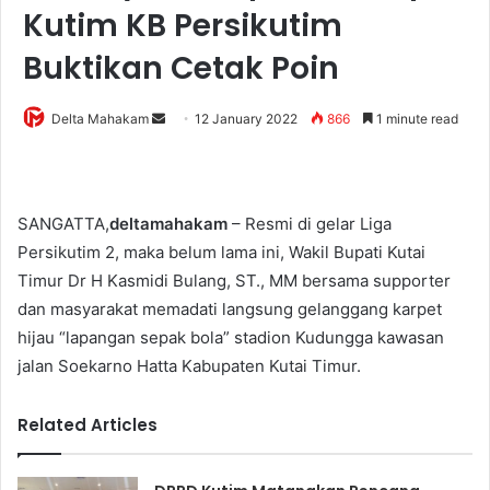
Kutim KB Persikutim
Buktikan Cetak Poin
Delta Mahakam
S
12 January 2022
866
1 minute read
e
n
d
SANGATTA,
deltamahakam
– Resmi di gelar Liga
a
Persikutim 2, maka belum lama ini, Wakil Bupati Kutai
n
e
Timur Dr H Kasmidi Bulang, ST., MM bersama supporter
m
dan masyarakat memadati langsung gelanggang karpet
a
hijau “lapangan sepak bola” stadion Kudungga kawasan
i
jalan Soekarno Hatta Kabupaten Kutai Timur.
l
Related Articles