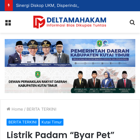
Sinergi Diskop UKM, Disperindag dan Dekranasda, Perajin Tenun Kutim Disiapkan Jadi UMKM Berdaya Saing
Menu
S
fo
Home
/
BERITA TERKINI
BERITA TERKINI
Kutai Timur
Listrik Padam “Byar Pet”