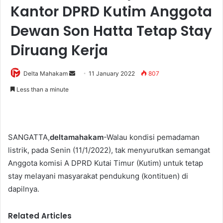
Kantor DPRD Kutim Anggota
Dewan Son Hatta Tetap Stay
Diruang Kerja
Delta Mahakam
S
11 January 2022
807
e
Less than a minute
n
d
a
n
SANGATTA,
deltamahakam
-Walau kondisi pemadaman
e
listrik, pada Senin (11/1/2022), tak menyurutkan semangat
m
Anggota komisi A DPRD Kutai Timur (Kutim) untuk tetap
a
stay melayani masyarakat pendukung (kontituen) di
i
dapilnya.
l
Related Articles