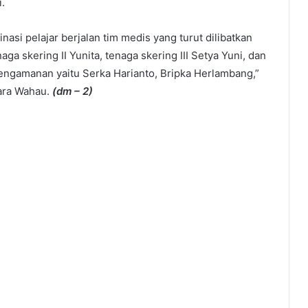
i.
asi pelajar berjalan tim medis yang turut dilibatkan
aga skering II Yunita, tenaga skering III Setya Yuni, dan
pengamanan yaitu Serka Harianto, Bripka Herlambang,”
uara Wahau.
(dm – 2)