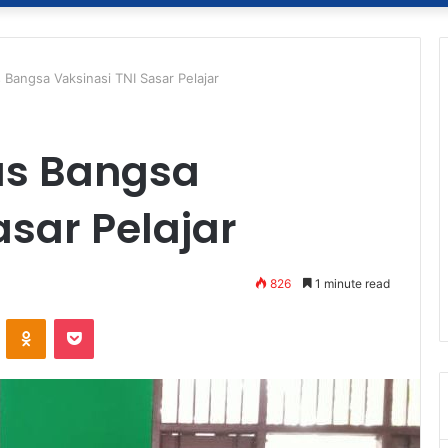
 Bangsa Vaksinasi TNI Sasar Pelajar
us Bangsa
asar Pelajar
826
1 minute read
ontakte
Odnoklassniki
Pocket