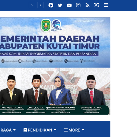
Facebook
Twitter
YouTube
Instagram
RSS
Random
Sidebar
Bangun DPRD yang Responsif, Jimmi Tekankan Peran Strategis Tenaga Ahli dalam Penyusunan Kebijakan
Article
HRAGA
PENDIDIKAN
MORE